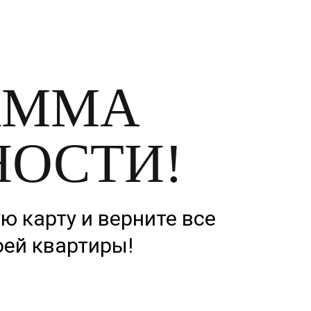
АММА
НОСТИ!
 карту и верните все
оей квартиры!